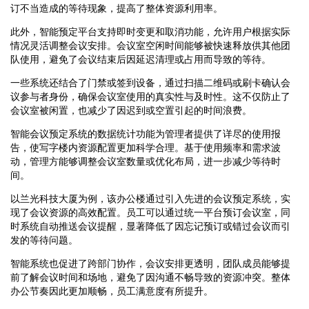
订不当造成的等待现象，提高了整体资源利用率。
此外，智能预定平台支持即时变更和取消功能，允许用户根据实际
情况灵活调整会议安排。会议室空闲时间能够被快速释放供其他团
队使用，避免了会议结束后因延迟清理或占用而导致的等待。
一些系统还结合了门禁或签到设备，通过扫描二维码或刷卡确认会
议参与者身份，确保会议室使用的真实性与及时性。这不仅防止了
会议室被闲置，也减少了因迟到或空置引起的时间浪费。
智能会议预定系统的数据统计功能为管理者提供了详尽的使用报
告，使写字楼内资源配置更加科学合理。基于使用频率和需求波
动，管理方能够调整会议室数量或优化布局，进一步减少等待时
间。
以兰光科技大厦为例，该办公楼通过引入先进的会议预定系统，实
现了会议资源的高效配置。员工可以通过统一平台预订会议室，同
时系统自动推送会议提醒，显著降低了因忘记预订或错过会议而引
发的等待问题。
智能系统也促进了跨部门协作，会议安排更透明，团队成员能够提
前了解会议时间和场地，避免了因沟通不畅导致的资源冲突。整体
办公节奏因此更加顺畅，员工满意度有所提升。